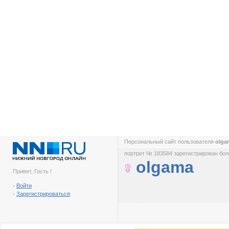
Персональный сайт пользователя
olg
портрет № 183584 зарегистрирован боле
olgama
Привет, Гость !
-
Войти
-
Зарегистрироваться