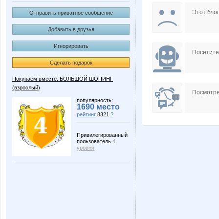
Barsik777
Butterfly
Этот блог
Отправить приватное сообщение
Добавить в друзья
Игнорировать
HelenZ
Iskra_V
Посетит
Сделать подарок
Покупаем вместе: БОЛЬШОЙ ШОПИНГ
(взрослый)
Lonza
Lyolya
Посмотре
популярность:
1690 место
рейтинг
8321
?
Nelena
Neve
Привилегированный
пользователь
4
уровня
Pristavochka
Ptiichk