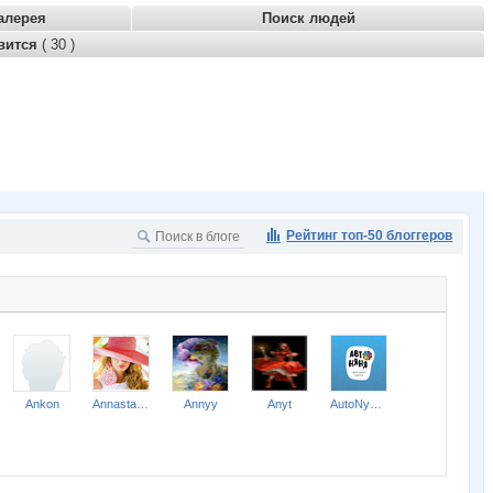
алерея
Поиск людей
вится
( 30 )
Рейтинг топ-50 блоггеров
Ankon
Annastasiay
Annyy
Anyt
AutoNyanya52