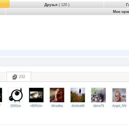
Друзья
( 120 )
Г
Мне нра
232
*
2000za
=BIRKA=
Afroditta
Airinka88
Akira79
Angel_NN