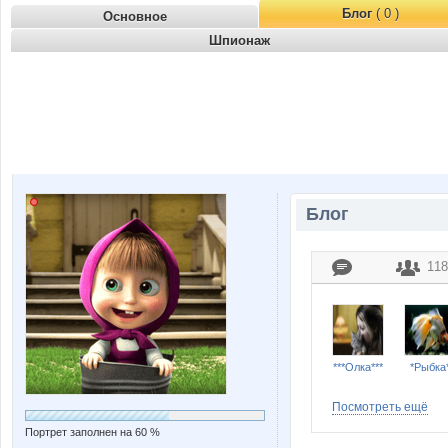
Блог
( 0 )
Основное
Шпионаж
Блог
118
***Олка***
*Рыбка
Посмотреть ещё
Портрет заполнен на 60 %