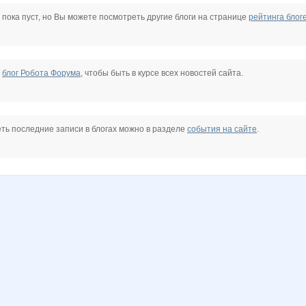
85
CHRISTI
Choly
DMarinaV
DOSA
Diamond Crumb
Enny-de-SerKo
 пока пуст, но Вы можете посмотреть другие блоги на странице
рейтинга блог
esna
Juliia
K@tenok
Kathrin
KissNet
Korolevishna9841
Ladyfirst
е
блог Робота Форума
, чтобы быть в курсе всех новостей сайта.
5
M@rusy@
MACKOTT
MIX-2-MISS
Makovka
Marta Kauffman
MilaVitsa
ть последние записи в блогах можно в разделе
события на сайте
.
Nice-looking
Nogti_Pilca
OXMAS
OleOka
OlgaNiNov
Olichkagol
a
Radmira
Rakushka
Rovich
Sc@rlet
Simens
Stella69