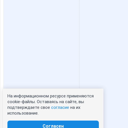
Wine
XMSX
confessa*
cornflou
ivolga777
kari
lubsk
ludoche
На информационном ресурсе применяются
Статистика портрета:
cookie-файлы. Оставаясь на сайте, вы
nastenka16
natali18
подтверждаете свое
согласие
на их
сейчас просматривают портрет - 0
использование.
зарегистрированные пользователи
посетившие портрет за 7 дней - 0
Согласен