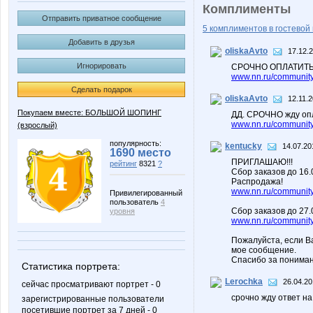
Комплименты
Отправить приватное сообщение
5 комплиментов в гостевой 
Добавить в друзья
oliskaAvto
17.12.
Игнорировать
СРОЧНО ОПЛАТИТЬ З
www.nn.ru/community
Сделать подарок
oliskaAvto
12.11.2
Покупаем вместе: БОЛЬШОЙ ШОПИНГ
ДД. СРОЧНО жду опл
www.nn.ru/community
(взрослый)
популярность:
kentucky
14.07.20
1690 место
ПРИГЛАШАЮ!!!
рейтинг
8321
?
Сбор заказов до 16
Распродажа!
www.nn.ru/community/
Привилегированный
пользователь
4
Сбор заказов до 27.
уровня
www.nn.ru/community/
Пожалуйста, если В
мое сообщение.
Спасибо за пониман
Статистика портрета:
Lerochka
26.04.20
сейчас просматривают портрет - 0
срочно жду ответ на
зарегистрированные пользователи
посетившие портрет за 7 дней - 0