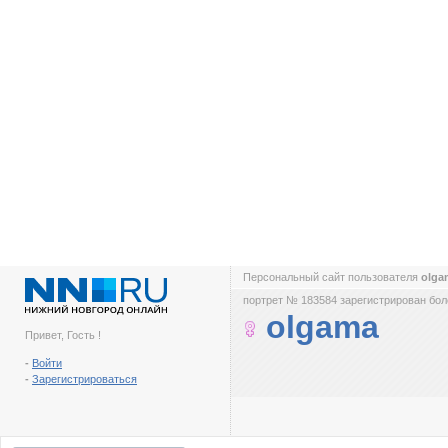
Персональный сайт пользователя
olg
портрет № 183584 зарегистрирован боле
olgama
Привет, Гость !
-
Войти
-
Зарегистрироваться