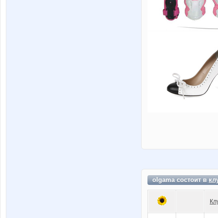
olgama состоит в
кл
Кл